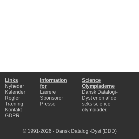
Links
Information
Science
Nyheder
for
Olympiaderne
Kalender
Lærere
Dansk Datalogi-
Regler
Sponsorer
Dyst er en af de
Træning
Presse
seks
science
Kontakt
olympiader
.
GDPR
© 1991-2026 - Dansk Datalogi-Dyst (DDD)